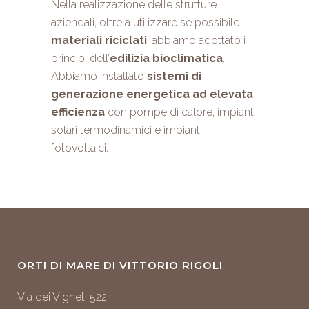
Nella realizzazione delle strutture
aziendali, oltre a utilizzare se possibile
materiali riciclati
, abbiamo adottato i
principi dell’
edilizia bioclimatica
.
Abbiamo installato
sistemi di
generazione energetica ad elevata
efficienza
con pompe di calore, impianti
solari termodinamici e impianti
fotovoltaici.
ORTI DI MARE DI VITTORIO RIGOLI
Via dei Vigneti 522