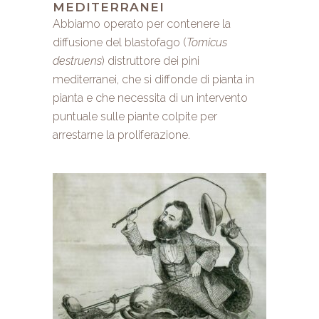
MEDITERRANEI
Abbiamo operato per contenere la
diffusione del blastofago (
Tomicus
destruens
) distruttore dei pini
mediterranei, che si diffonde di pianta in
pianta e che necessita di un intervento
puntuale sulle piante colpite per
arrestarne la proliferazione.