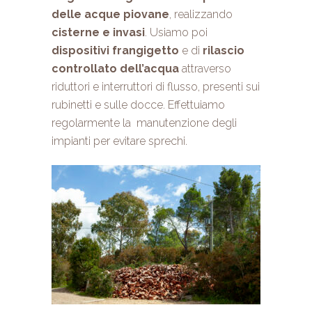
delle acque piovane
, realizzando
cisterne e invasi
. Usiamo poi
dispositivi frangigetto
e di
rilascio
controllato
dell’acqua
attraverso
riduttori e interruttori di flusso, presenti sui
rubinetti e sulle docce. Effettuiamo
regolarmente la manutenzione degli
impianti per evitare sprechi.