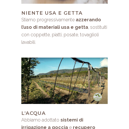
NIENTE USA E GETTA
Stiamo progressivamente
azzerando
l’uso di materiali usa e getta
, sostituiti
con coppette, piatti, posate, tovaglioli
lavabili.
L’ACQUA
Abbiamo adottato
sistemi di
irrigazione a goccia
e
recupero