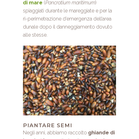
di mare
(
Pancratium maritimum
)
spiaggiati durante le mareggiate e per la
ri-perimetrazione d’emergenza dell’area
dunale dopo il danneggiamento dovuto
alle stesse.
PIANTARE SEMI
Negli anni, abbiamo raccolto
ghiande di