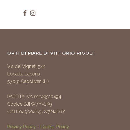
ORTI DI MARE DI VITTORIO RIGOLI
Via dei Vigneti 522
Località Lacona
57031 Capoliveri (LI)
PARTITA IVA 01249510494
Codice Sdi W7YVJK9
CIN IT049004B5CV7N4P6Y
Privacy Policy
-
Cookie Policy