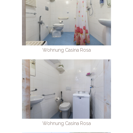
Wohnung Casina Rosa
Wohnung Casina Rosa