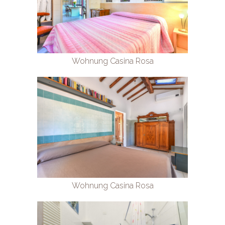
Wohnung Casina Rosa
Wohnung Casina Rosa