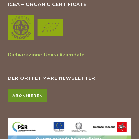
ICEA – ORGANIC CERTIFICATE
Dichiarazione Unica Aziendale
DER ORTI DI MARE NEWSLETTER
ABONNIEREN