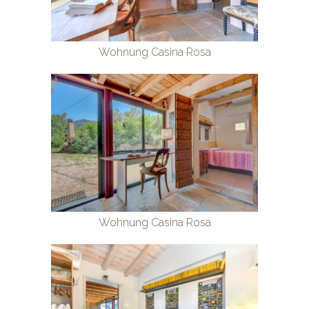
Wohnung Casina Rosa
Wohnung Casina Rosa